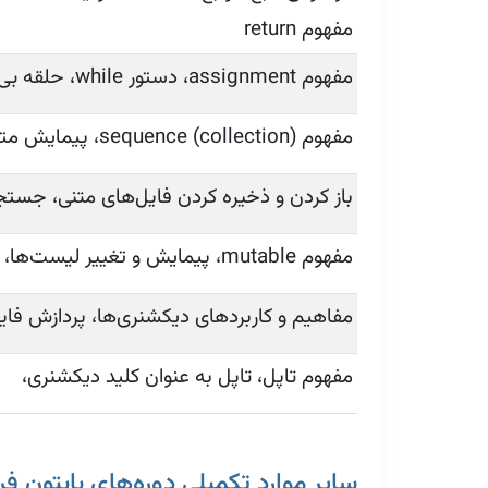
مفهوم return
مفهوم assignment، دستور while، حلقه بی‌پایان و break, continue، ساخت حلقه با for
مفهوم sequence (collection)، پیمایش متن‌ها، slices، حلقه روی متن‌ها، عملگر in، متدهای متن‌ها، توابع متن‌ها
باز کردن و ذخیره کردن فایل‌های متنی، جستجو در فای
مفهوم mutable، پیمایش و تغییر لیست‌ها، متدهای و توابع لیست‌ها، مفهوم Object و Value،
مفاهیم و کاربردهای دیکشنری‌ها، پردازش فای
مفهوم تاپل، تاپل به عنوان کلید دیکشنری،
سایر موارد تکمیلی دوره‌های پایتون فر