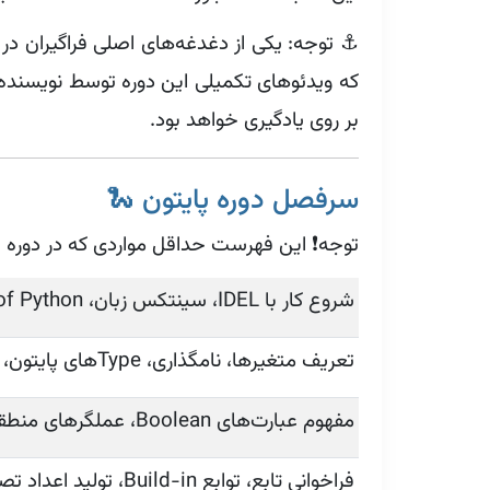
⚓ توجه: یکی از دغدغه‌های اصلی فراگیران در
که ویدئوهای تکمیلی این دوره توسط نویسنده 
بر روی یادگیری خواهد بود.
سرفصل دوره پایتون 🐍
توجه❗ این فهرست حداقل مواردی که در دوره پوش
شروع کار با IDEL، سینتکس زبان، Zen of Python، خطاهای اولی، نصب بدون دسترسی
تعریف متغیرها، نامگذاری، Typeهای پایتون، عملگرها، دستورات و عبارت‌ها، عملگرهای متنی، دریافت ورودی
مفهوم عبارت‌های Boolean، عملگرهای منطقی، دستورهای شرطی، شرط‌های تو در تو، مفهوم اتصال کوتاه، خطایابی
فراخوانی تابع، توابع