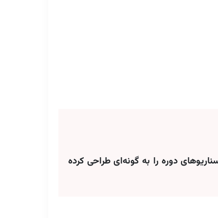
 آموزش زبان برنامه نویسی از QBasic‌ تا Visual Basic، مثال‌ها و سناریوهای دوره را به گونه‌ای طراحی کرده