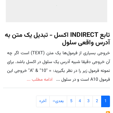
تابع INDIRECT اکسل - تبدیل یک متن به
آدرس واقعی سلول
خروجی بسیاری از فرمول‌ها یک متن (TEXT) است اگر چه
آن خروجی دقیقا شبیه آدرس یک سلول در اکسل باشد. برای
نمونه فرمول زیر را در نظر بگیرید: = "A" & "10" خروجی این
فرمول A10 است و در سلول ...
ادامه مطلب ...
Pagination
Last page
Next page
1
2
3
4
5
بعدی››
آخر»