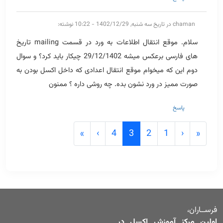
chaman
در تاریخ سه شنبه, 1402/12/29 - 10:22 نوشته:
سلام. موقع انتقال اطلاعات به ورد در قسمت mailing تاریخ
های فارسی برعکس میشه 29/12/1402 چیکار باید کرد؟ و سوال
دوم این که میخوام موقع انتقال اعدادی که داخل اکسل بودن به
صورت ممیز در ورد نشون بده. چه روشی داره ؟ ممنون
پاسخ
Pagination
Last page
Next page
Previous page
First page
»
›
4
3
2
1
‹
«
فرســاران،
اولین مرکز آموزش اکسل در