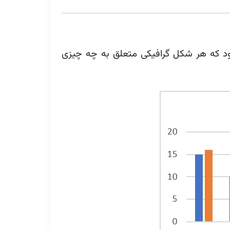
ل محور Category‌ است. بر روی محور Category مشخص می‌شود که هر شکل گرافیکی متعلق به چه چیزی