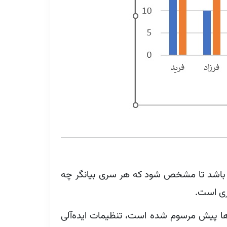
Series دارید (نگران نباشید تعریف Series) را هم خواهم گفت، باید Legend داشته باشد تا مشخص شود که هر سری بیانگر چه
که از سال‌ها پیش مرسوم شده است، تنظیمات ایده‌آلی