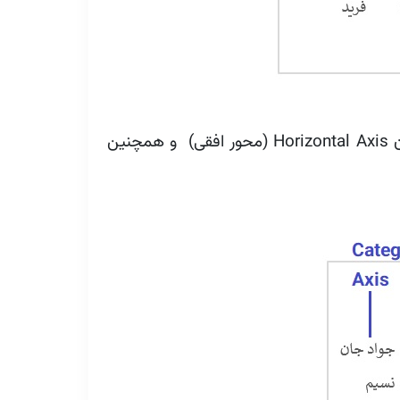
نکته ۱) باید بدانید که محور Category نام‌های دیگر هم دارد. در شکل بالا چون این محور افقی است به آن Horizontal Axis (محور افقی) و همچنین